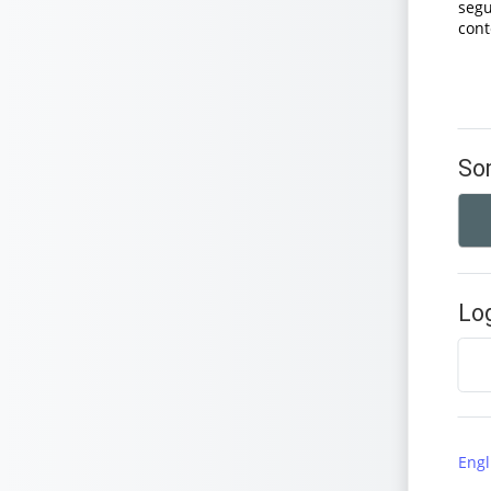
segu
cont
So
Log
Engli