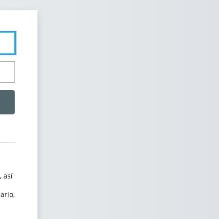
 así
ario,